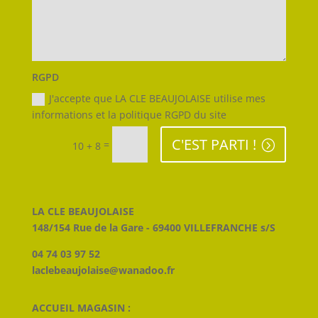
RGPD
J'accepte que LA CLE BEAUJOLAISE utilise mes
informations et la politique RGPD du site
C'EST PARTI !
=
10 + 8
LA CLE BEAUJOLAISE
148/154 Rue de la Gare - 69400 VILLEFRANCHE s/S
04 74 03 97 52
laclebeaujolaise@wanadoo.fr
ACCUEIL MAGASIN :